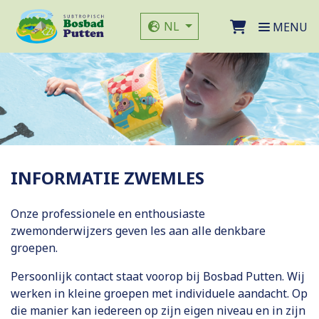
Direct naar de inhoud van de pagina
Website taal
NL
MENU
INFORMATIE ZWEMLES
Onze professionele en enthousiaste
zwemonderwijzers geven les aan alle denkbare
groepen.
Persoonlijk contact staat voorop bij Bosbad Putten. Wij
werken in kleine groepen met individuele aandacht. Op
die manier kan iedereen op zijn eigen niveau en in zijn