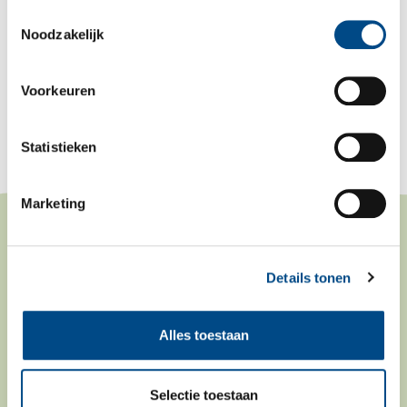
Toestemmingsselectie
Noodzakelijk
Voorkeuren
Statistieken
Marketing
CONTACT
Bosbad Putten
Details tonen
Zuiderveldweg 6
3881 LJ Putten
0341351288
Alles toestaan
info@bosbadputten.nl
SITEMAP
Selectie toestaan