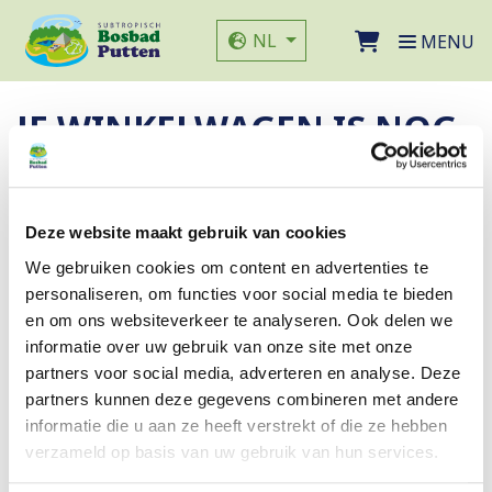
Direct naar de inhoud van de pagina
Website taal
NL
MENU
JE WINKELWAGEN IS NOG
LEEG!
Er zitten nog geen tickets in je winkelwagen.
Deze website maakt gebruik van cookies
Klik hier om naar de webshop te gaan.
We gebruiken cookies om content en advertenties te
personaliseren, om functies voor social media te bieden
en om ons websiteverkeer te analyseren. Ook delen we
NAAR TICKETOVERZICHT
informatie over uw gebruik van onze site met onze
partners voor social media, adverteren en analyse. Deze
partners kunnen deze gegevens combineren met andere
informatie die u aan ze heeft verstrekt of die ze hebben
verzameld op basis van uw gebruik van hun services.