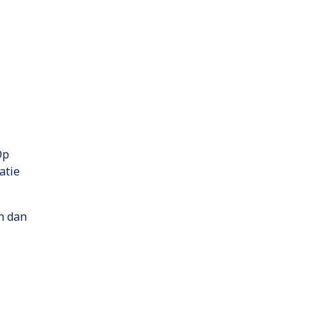
Op
atie
n dan