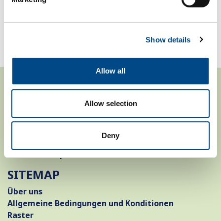
09:0 0 -
Samstag
08:00 - 09:00
17:00
09:00 -
Sonntag
09:00 - 10:00
Show details
17:00
Allow all
KONTAKT
Allow selection
Bosbad Putten
Zuiderveldweg 6
3881 LJ Putten
Deny
0341351288
info@bosbadputten.nl
SITEMAP
Über uns
Allgemeine Bedingungen und Konditionen
Raster