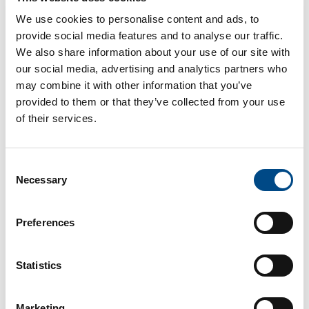
Freizeitschwimmen
Bahnenschwimm
We use cookies to personalise content and ads, to
provide social media features and to analyse our traffic.
We also share information about your use of our site with
Tag
Abend
our social media, advertising and analytics partners who
09:00 -
18:00 -
may combine it with other information that you’ve
Montag
07:00 - 09:00
17:00
22:00
provided to them or that they’ve collected from your use
of their services.
09:00 -
18:00 -
Dienstag
07:00 - 09:00
17:00
22:00
Consent
09:00 -
18:00 -
Necessary
Mittwoch
07:00 - 09:00
Selection
17:00
22:00
09:00 -
18:00 -
Preferences
Donnerstag
07:00 - 10:30
17:00
22:00
09:00 -
18:00 -
Statistics
Freitag
07:00 - 09:00
17:00
21:00
Marketing