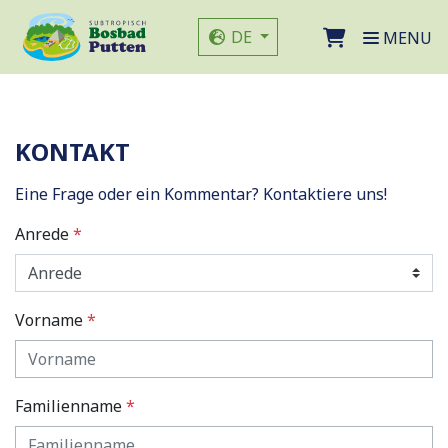
Direkt zum Seiteninhalt
Sprache der Website
DE
MENU
KONTAKT
Eine Frage oder ein Kommentar? Kontaktiere uns!
Anrede
*
Vorname
*
Familienname
*