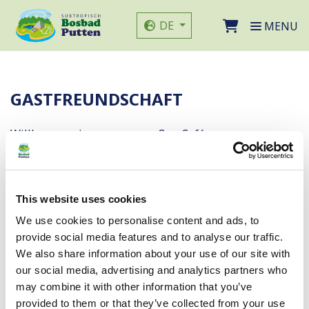
Direkt zum Seiteninhalt
Sprache der Website
DE
MENU
GASTFREUNDSCHAFT
Willkommen in unserem großen Café
Ein leckerer Snack, ein Eis, ein Getränk oder ein
gesundes Sandwich? Sie sind herzlich willkommen im
Grand Café De Boskamer. Hier können Sie zu
This website uses cookies
attraktiven Preisen essen und trinken.
We use cookies to personalise content and ads, to
Wenn Sie eine Kinderparty im Bosbad veranstalten
provide social media features and to analyse our traffic.
möchten, können Sie ein Paket in unserem Catering
We also share information about your use of our site with
wählen. Für Fragen und Reservierungen nehmen Sie
our social media, advertising and analytics partners who
bitte Kontakt mit uns auf.
may combine it with other information that you’ve
provided to them or that they’ve collected from your use